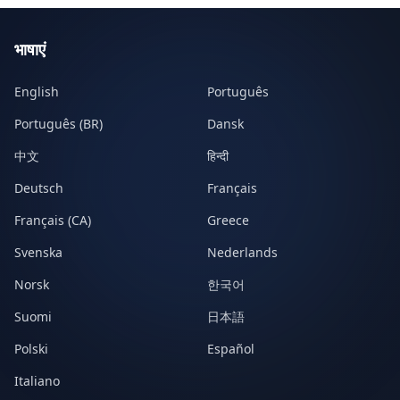
भाषाएं
English
Português
Português (BR)
Dansk
中文
हिन्दी
Deutsch
Français
Français (CA)
Greece
Svenska
Nederlands
Norsk
한국어
Suomi
日本語
Polski
Español
Italiano