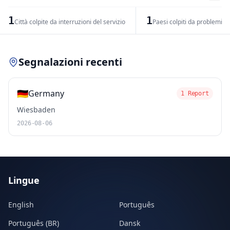
−
1
1
Città colpite da interruzioni del servizio
Paesi colpiti da problemi di
Leaflet
|
© OpenStreetMap contributors
Segnalazioni recenti
🇩🇪
Germany
1 Report
Wiesbaden
2026-08-06
Lingue
English
Português
Português (BR)
Dansk