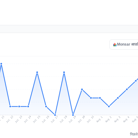
Monsar आउटेज 
l 21
Jul 24
Jul 27
Jul 30
Jul 23
Jul 26
Jul 29
Jul 22
Jul 25
Jul 28
Jul 31
Aug 3
Aug 2
Aug 
Aug 1
Aug 4
पिछल