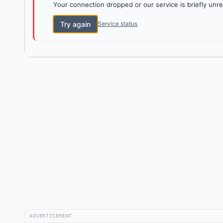
Your connection dropped or our service is briefly unre
Try again
Service status
ADVERTISEMENT