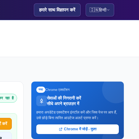
हमारे साथ विज्ञापन करें
🇮🇳
हिन्दी
Chrome एक्सटेंशन
नया
सेवाओं की निगरानी करें
र रहा है
सीधे अपने ब्राउज़र में
हमारा अपडेटेड एक्सटेंशन इंस्टॉल करें और जिस पेज पर आप हैं,
उसे छोड़े बिना त्वरित आउटेज अलर्ट प्राप्त करें।
 करें
Chrome में जोड़ें - मुफ़्त