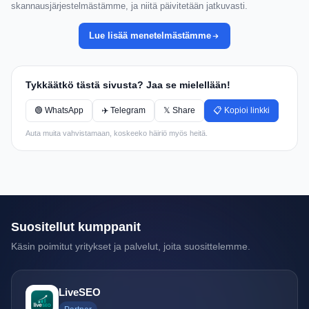
skannausjärjestelmästämme, ja niitä päivitetään jatkuvasti.
Lue lisää menetelmästämme
Tykkäätkö tästä sivusta? Jaa se mielellään!
🟢 WhatsApp
✈️ Telegram
𝕏 Share
📋 Kopioi linkki
Auta muita vahvistamaan, koskeeko häiriö myös heitä.
Suositellut kumppanit
Käsin poimitut yritykset ja palvelut, joita suosittelemme.
LiveSEO