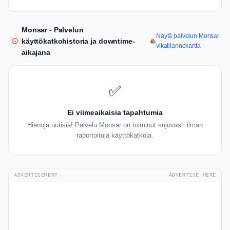
Monsar - Palvelun
Näytä palvelun Monsar
käyttökatkohistoria ja downtime-
vikatilannekartta
aikajana
✅
Ei viimeaikaisia tapahtumia
Hienoja uutisia! Palvelu Monsar on toiminut sujuvasti ilman
raportoituja käyttökatkoja.
ADVERTISEMENT
ADVERTISE HERE