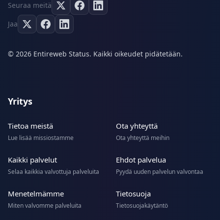
Seuraa meitä
Jaa
© 2026 Entireweb Status. Kaikki oikeudet pidätetään.
Yritys
Tietoa meistä
Ota yhteyttä
Lue lisää missiostamme
Ota yhteyttä meihin
Kaikki palvelut
Ehdot palvelua
Selaa kaikkia valvottuja palveluita
Pyydä uuden palvelun valvontaa
Menetelmämme
Tietosuoja
Miten valvomme palveluita
Tietosuojakäytäntö