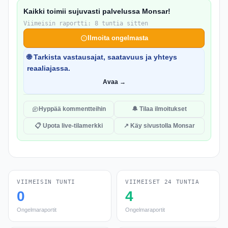
Kaikki toimii sujuvasti palvelussa Monsar!
Viimeisin raportti: 8 tuntia sitten
Ilmoita ongelmasta
🌐 Tarkista vastausajat, saatavuus ja yhteys
reaaliajassa.
Avaa →
Hyppää kommentteihin
🔔 Tilaa ilmoitukset
📋 Upota live-tilamerkki
↗ Käy sivustolla Monsar
VIIMEISIN TUNTI
VIIMEISET 24 TUNTIA
0
4
Ongelmaraportit
Ongelmaraportit