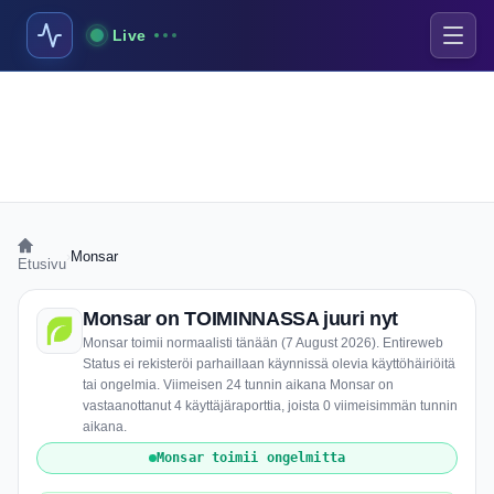
Live
›
Monsar
Etusivu
Monsar on TOIMINNASSA juuri nyt
Monsar toimii normaalisti tänään (7 August 2026). Entireweb
Status ei rekisteröi parhaillaan käynnissä olevia käyttöhäiriöitä
tai ongelmia. Viimeisen 24 tunnin aikana Monsar on
vastaanottanut 4 käyttäjäraporttia, joista 0 viimeisimmän tunnin
aikana.
Monsar toimii ongelmitta