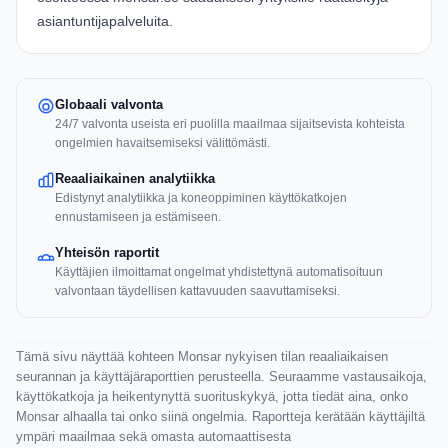
asiantuntijapalveluita.
Globaali valvonta
24/7 valvonta useista eri puolilla maailmaa sijaitsevista kohteista
ongelmien havaitsemiseksi välittömästi.
Reaaliaikainen analytiikka
Edistynyt analytiikka ja koneoppiminen käyttökatkojen
ennustamiseen ja estämiseen.
Yhteisön raportit
Käyttäjien ilmoittamat ongelmat yhdistettynä automatisoituun
valvontaan täydellisen kattavuuden saavuttamiseksi.
Tämä sivu näyttää kohteen Monsar nykyisen tilan reaaliaikaisen
seurannan ja käyttäjäraporttien perusteella. Seuraamme vastausaikoja,
käyttökatkoja ja heikentynyttä suorituskykyä, jotta tiedät aina, onko
Monsar alhaalla tai onko siinä ongelmia. Raportteja kerätään käyttäjiltä
ympäri maailmaa sekä omasta automaattisesta