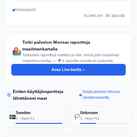
Jul 16
Jul 19
Jul 22
Jul 25
Jul 12
Jul 15
Jul 28
Jul 31
Jul 18
Jul 21
Jul 24
Jul 11
Jul 14
Jul 27
Jul 30
Jul 17
Jul 20
Jul 23
Jul 10
Jul 13
Jul 26
Jul 29
Aug 2
Aug 5
Aug 1
Aug 4
Jul 9
Aug 7
Aug 3
Aug 6
Virheraportit
Viimeiset 30 päivää
Tutki palvelun Monsar raportteja
maailmankartalla
Tarkastele raportteja maittain ja näe, missä päin maailmaa
ongelmia esiintyy. — 🌍 4 raporttia useista eri paikoista
Avaa Live-kartta
Eniten käyttäjäraportteja
Näytä palvelun Monsar
vikatilannekartta
lähettäneet maat
Sweden
Unknown
🏳️
3 reports
1 reports