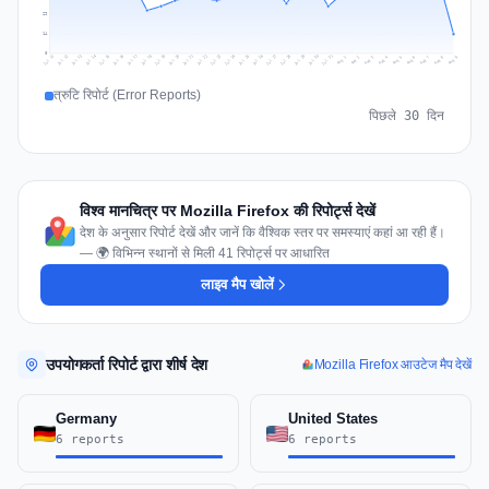
29
14
0
Jul 18
Jul 21
Jul 24
Jul 11
Jul 27
Jul 14
Jul 17
Jul 30
Jul 20
Jul 23
Jul 26
Jul 13
Jul 16
Jul 29
Jul 19
Jul 22
Jul 25
Jul 12
Jul 15
Jul 28
Jul 31
Aug 4
Aug 7
Aug 3
Aug 6
Aug 9
Aug 2
Aug 5
Aug 8
Aug 1
त्रुटि रिपोर्ट (Error Reports)
पिछले 30 दिन
विश्व मानचित्र पर Mozilla Firefox की रिपोर्ट्स देखें
देश के अनुसार रिपोर्ट देखें और जानें कि वैश्विक स्तर पर समस्याएं कहां आ रही हैं।
— 🌍 विभिन्न स्थानों से मिली 41 रिपोर्ट्स पर आधारित
लाइव मैप खोलें
उपयोगकर्ता रिपोर्ट द्वारा शीर्ष देश
Mozilla Firefox आउटेज मैप देखें
Germany
United States
6 reports
6 reports