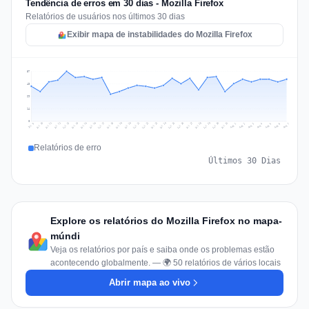
Tendência de erros em 30 dias - Mozilla Firefox
Relatórios de usuários nos últimos 30 dias
Exibir mapa de instabilidades do Mozilla Firefox
57
43
29
14
0
Jul 16
Jul 19
Jul 22
Jul 25
Jul 12
Jul 15
Jul 28
Jul 31
Jul 18
Jul 21
Jul 24
Jul 11
Jul 14
Jul 27
Jul 30
Jul 17
Jul 20
Jul 23
Jul 10
Jul 13
Jul 26
Jul 29
Aug 2
Aug 5
Aug 1
Aug 4
Jul 9
Aug 7
Aug 3
Aug 6
Relatórios de erro
Últimos 30 Dias
Explore os relatórios do Mozilla Firefox no mapa-
múndi
Veja os relatórios por país e saiba onde os problemas estão
acontecendo globalmente. — 🌍 50 relatórios de vários locais
Abrir mapa ao vivo