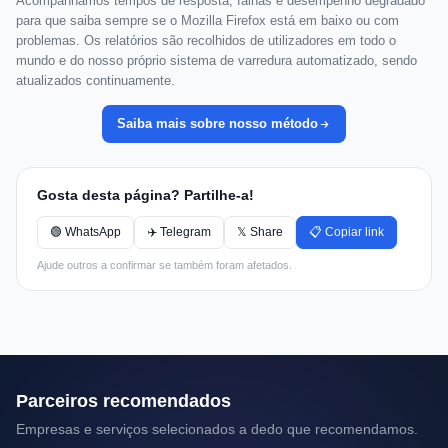
Acompanhamos tempos de resposta, falhas e desempenho degradado
para que saiba sempre se o Mozilla Firefox está em baixo ou com
problemas. Os relatórios são recolhidos de utilizadores em todo o
mundo e do nosso próprio sistema de varredura automatizado, sendo
atualizados continuamente.
Saiba mais sobre nosso método
Gosta desta página? Partilhe-a!
🟢 WhatsApp
✈️ Telegram
𝕏 Share
📋 Copiar link
Ajude outros a confirmar se também foram afetados.
Parceiros recomendados
Empresas e serviços selecionados a dedo que recomendamos.