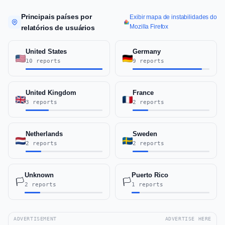
Principais países por
Exibir mapa de instabilidades do
Mozilla Firefox
relatórios de usuários
United States
Germany
10 reports
9 reports
United Kingdom
France
3 reports
2 reports
Netherlands
Sweden
2 reports
2 reports
Unknown
Puerto Rico
🏳️
🏳️
2 reports
1 reports
ADVERTISEMENT
ADVERTISE HERE