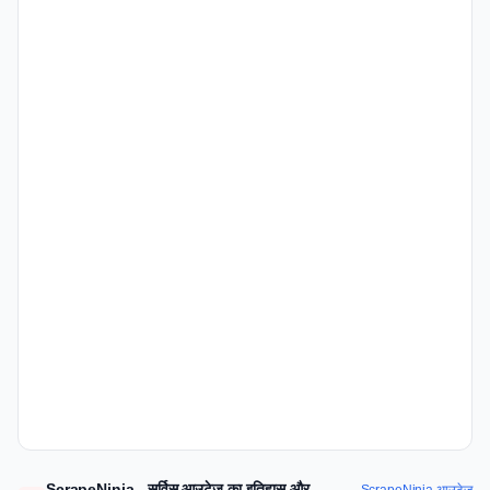
ScrapeNinja - सर्विस आउटेज का इतिहास और