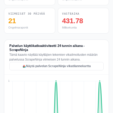
VIIMEISET 30 PÄIVÄÄ
VASTEAIKA
21
431.78
Ongelmaraportit
Millisekuntia
Palvelun käyttökatkoaktiviteetti 24 tunnin aikana -
ScrapeNinja
Tämä kaavio näyttää käyttäjien tekemien vikailmoitusten määrän
palvelussa ScrapeNinja viimeisen 24 tunnin aikana.
Näytä palvelun ScrapeNinja vikatilannekartta