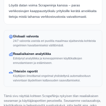
Löydä datan voima Scrapeninja kanssa – paras
verkkosivujen kaappaustyökalu yrityksille kerätä arvokkaita
tietoja mistä tahansa
verkkosivustosta
vaivattomasti.
Globaali valvonta
24/7 valvonta useista eri puolilla maailmaa sijaitsevista kohteista
ongelmien havaitsemiseksi välittömästi.
Reaaliaikainen analytiikka
Edistynyt analytiikka ja koneoppiminen käyttökatkojen
ennustamiseen ja estämiseen.
Yhteisön raportit
Käyttäjien ilmoittamat ongelmat yhdistettynä automatisoituun
valvontaan täydellisen kattavuuden saavuttamiseksi.
Tämä sivu näyttää kohteen ScrapeNinja nykyisen tilan reaaliaikaisen
seurannan ja käyttäjäraporttien perusteella. Seuraamme vastausaikoja,
käyttökatkoja ja heikentynyttä suorituskykyä, jotta tiedät aina, onko