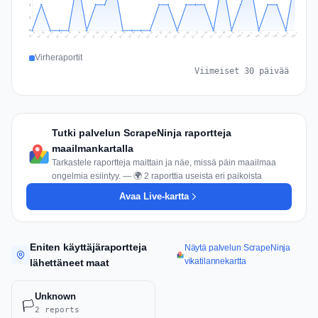
1
1
0
Jul 16
Jul 19
Jul 22
Jul 25
Jul 12
Jul 15
Jul 28
Jul 31
Jul 18
Jul 21
Jul 24
Jul 11
Jul 14
Jul 27
Jul 30
Jul 17
Jul 20
Jul 23
Jul 10
Jul 13
Jul 26
Jul 29
Aug 2
Aug 5
Aug 1
Aug 4
Jul 9
Aug 7
Aug 3
Aug 6
Virheraportit
Viimeiset 30 päivää
Tutki palvelun ScrapeNinja raportteja
maailmankartalla
Tarkastele raportteja maittain ja näe, missä päin maailmaa
ongelmia esiintyy. — 🌍 2 raporttia useista eri paikoista
Avaa Live-kartta
Eniten käyttäjäraportteja
Näytä palvelun ScrapeNinja
vikatilannekartta
lähettäneet maat
Unknown
🏳️
2 reports