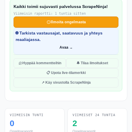
Kaikki toimii sujuvasti palvelussa ScrapeNinja!
Viimeisin raportti: 1 tuntia sitten
Ilmoita ongelmasta
🌐 Tarkista vastausajat, saatavuus ja yhteys
reaaliajassa.
Avaa →
Hyppää kommentteihin
🔔 Tilaa ilmoitukset
📋 Upota live-tilamerkki
↗ Käy sivustolla ScrapeNinja
VIIMEISIN TUNTI
VIIMEISET 24 TUNTIA
0
2
Ongelmaraportit
Ongelmaraportit