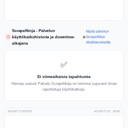
ScrapeNinja - Palvelun
Näytä palvelun
käyttökatkohistoria ja downtime-
ScrapeNinja
vikatilannekartta
aikajana
✅
Ei viimeaikaisia tapahtumia
Hienoja uutisia! Palvelu ScrapeNinja on toiminut sujuvasti ilman
raportoituja käyttökatkoja.
ADVERTISEMENT
ADVERTISE HERE