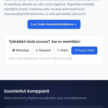
ScrapeNinja alhaalla tai onko siinä ongelmia. Raportteja kerätään
käyttäjiltä ympäri maailmaa sekä omasta automaattisesta
skannausjärjestelmästämme, ja niitä päivitetään jatkuvasti.
Lue lisää menetelmästämme
Tykkäätkö tästä sivusta? Jaa se mielellään!
🟢 WhatsApp
✈️ Telegram
𝕏 Share
📋 Kopioi linkki
Auta muita vahvistamaan, koskeeko häiriö myös heitä.
Suositellut kumppanit
Käsin poimitut yritykset ja palvelut, joita suosittelemme.