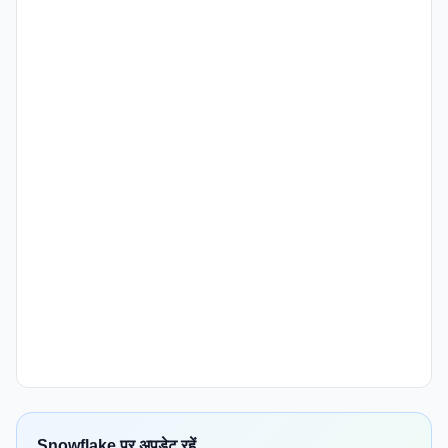
Snowflake पर अपडेट रहें