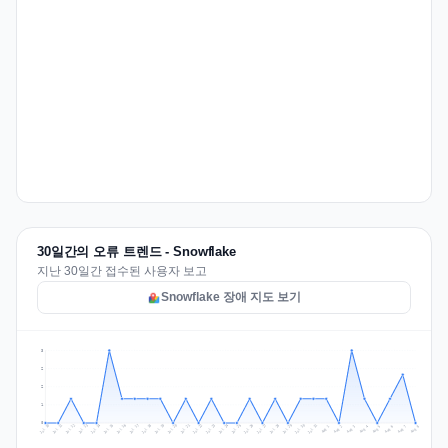
30일간의 오류 트렌드 - Snowflake
지난 30일간 접수된 사용자 보고
Snowflake 장애 지도 보기
3
2
2
1
0
Jul 17
Jul 20
Jul 23
Jul 10
Jul 26
Jul 13
Jul 16
Jul 29
Jul 19
Jul 22
Jul 25
Jul 12
Jul 15
Jul 28
Jul 31
Jul 18
Jul 21
Jul 24
Jul 11
Jul 14
Jul 27
Jul 30
Aug 3
Aug 6
Aug 2
Aug 5
Aug 8
Aug 1
Aug 4
Aug 7