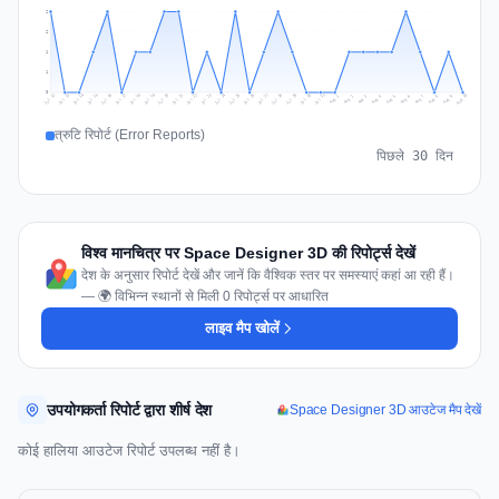
2
2
1
1
0
Jul 19
Jul 22
Jul 25
Jul 12
Jul 28
Aug 10
Jul 15
Jul 18
Jul 31
Jul 21
Jul 24
Jul 27
Jul 14
Jul 17
Jul 30
Jul 20
Jul 23
Jul 26
Jul 13
Jul 16
Jul 29
Aug 5
Aug 8
Aug 1
Aug 4
Aug 7
Aug 3
Aug 6
Aug 9
Aug 2
त्रुटि रिपोर्ट (Error Reports)
पिछले 30 दिन
विश्व मानचित्र पर Space Designer 3D की रिपोर्ट्स देखें
देश के अनुसार रिपोर्ट देखें और जानें कि वैश्विक स्तर पर समस्याएं कहां आ रही हैं।
— 🌍 विभिन्न स्थानों से मिली 0 रिपोर्ट्स पर आधारित
लाइव मैप खोलें
उपयोगकर्ता रिपोर्ट द्वारा शीर्ष देश
Space Designer 3D आउटेज मैप देखें
कोई हालिया आउटेज रिपोर्ट उपलब्ध नहीं है।