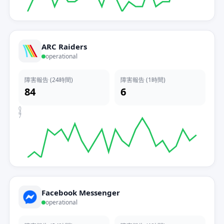
ARC Raiders
operational
障害報告 (24時間)
障害報告 (1時間)
84
6
0
4
7
Facebook Messenger
operational