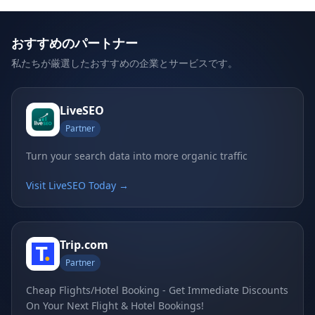
おすすめのパートナー
私たちが厳選したおすすめの企業とサービスです。
LiveSEO
Partner
Turn your search data into more organic traffic
Visit LiveSEO Today →
Trip.com
Partner
Cheap Flights/Hotel Booking - Get Immediate Discounts
On Your Next Flight & Hotel Bookings!