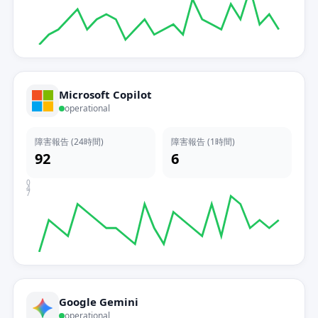
Microsoft Copilot
operational
障害報告 (24時間)
障害報告 (1時間)
92
6
0
4
7
Google Gemini
operational