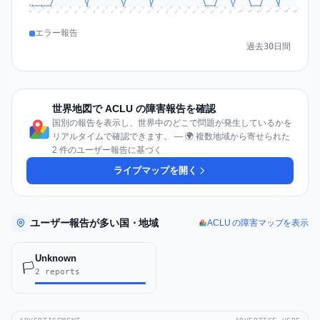
0
Jul 16
Jul 19
Jul 22
Jul 25
Jul 12
Jul 15
Jul 28
Jul 31
Jul 18
Jul 21
Jul 24
Jul 11
Jul 14
Jul 27
Jul 30
Jul 17
Jul 20
Jul 23
Jul 10
Jul 13
Jul 26
Jul 29
Aug 2
Aug 5
Aug 1
Aug 4
Jul 9
Aug 7
Aug 3
Aug 6
エラー報告
過去30日間
世界地図で ACLU の障害報告を確認
国別の報告を表示し、世界中のどこで問題が発生しているかを
リアルタイムで確認できます。 — 🌍 複数地域から寄せられた
2 件のユーザー報告に基づく
ライブマップを開く
ユーザー報告が多い国・地域
ACLU の障害マップを表示
Unknown
🏳️
2 reports