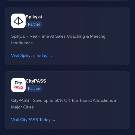
Spiky.ai
Partner
Spiky.ai - Real-Time AI Sales Coaching & Meeting
Intelligence
Visit Spiky.ai Today →
CityPASS
Partner
CityPASS - Save up to 50% Off Top Tourist Attractions in
Major Cities
Visit CityPASS Today →