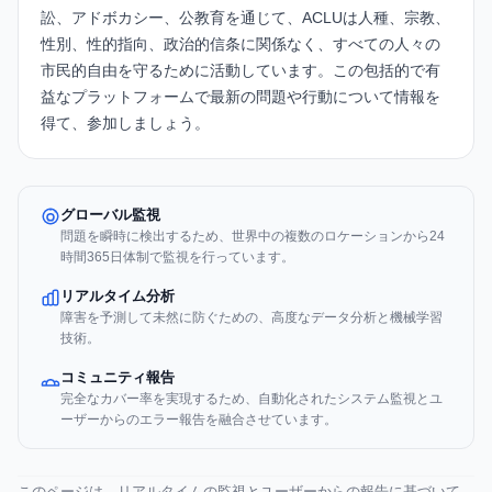
訟、アドボカシー、公教育を通じて、ACLUは人種、宗教、
性別、性的指向、政治的信条に関係なく、すべての人々の
市民的自由を守るために活動しています。この包括的で有
益なプラットフォームで最新の問題や行動について情報を
得て、参加しましょう。
グローバル監視
問題を瞬時に検出するため、世界中の複数のロケーションから24
時間365日体制で監視を行っています。
リアルタイム分析
障害を予測して未然に防ぐための、高度なデータ分析と機械学習
技術。
コミュニティ報告
完全なカバー率を実現するため、自動化されたシステム監視とユ
ーザーからのエラー報告を融合させています。
このページは、リアルタイムの監視とユーザーからの報告に基づいて、