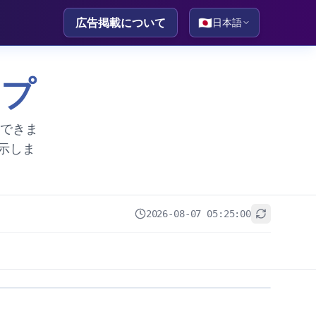
広告掲載について
🇯🇵
日本語
ップ
認できま
示しま
2026-08-07 05:25:00
+
−
Leaflet
|
© OpenStreetMap contributors