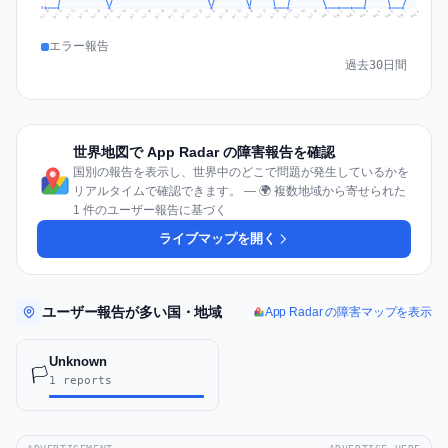
0
Jul 17
Jul 20
Jul 23
Jul 10
Jul 26
Jul 13
Jul 16
Jul 29
Jul 19
Jul 22
Jul 25
Jul 12
Jul 15
Jul 28
Jul 31
Jul 18
Jul 21
Jul 24
Jul 11
Jul 14
Jul 27
Jul 30
Aug 3
Aug 6
Aug 2
Aug 5
Aug 8
Aug 1
Aug 4
Aug 7
エラー報告
過去30日間
世界地図で App Radar の障害報告を確認
国別の報告を表示し、世界中のどこで問題が発生しているかを
リアルタイムで確認できます。 — 🌍 複数地域から寄せられた
1 件のユーザー報告に基づく
ライブマップを開く
ユーザー報告が多い国・地域
App Radar の障害マップを表示
Unknown
🏳️
1 reports