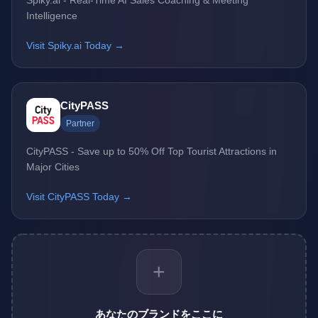
Spiky.ai - Real-Time AI Sales Coaching & Meeting
Intelligence
Visit Spiky.ai Today →
CityPASS
Partner
CityPASS - Save up to 50% Off Top Tourist Attractions in
Major Cities
Visit CityPASS Today →
+
あなたのブランドをここに