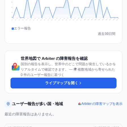
2
1
1
0
Jul 19
Jul 22
Jul 25
Jul 12
Jul 28
Aug 10
Jul 15
Jul 18
Jul 31
Jul 21
Jul 24
Jul 27
Jul 14
Jul 17
Jul 30
Jul 20
Jul 23
Jul 26
Jul 13
Jul 16
Jul 29
Aug 5
Aug 8
Aug 1
Aug 4
Aug 7
Aug 3
Aug 6
Aug 9
Aug 2
エラー報告
過去30日間
世界地図で Arbiter の障害報告を確認
国別の報告を表示し、世界中のどこで問題が発生しているかを
リアルタイムで確認できます。 — 🌍 複数地域から寄せられた
0 件のユーザー報告に基づく
ライブマップを開く
ユーザー報告が多い国・地域
Arbiter の障害マップを表示
最近の障害報告はありません。