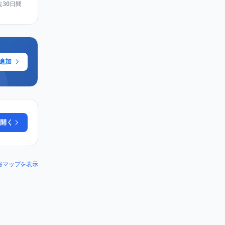
去30日間
に追加
開く
の障害マップを表示