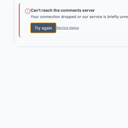
Can't reach the comments server
Your connection dropped or our service is briefly unre
Try again
Service status