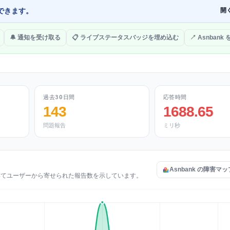
できます。
開
🔔 通知を受け取る
📋 ライブステータスバッジを埋め込む
↗ Asnbank
過去30日間
応答時間
143
1688.65
問題報告
ミリ秒
Asnbank の障害マ
についてユーザーから寄せられた報告数を示しています。