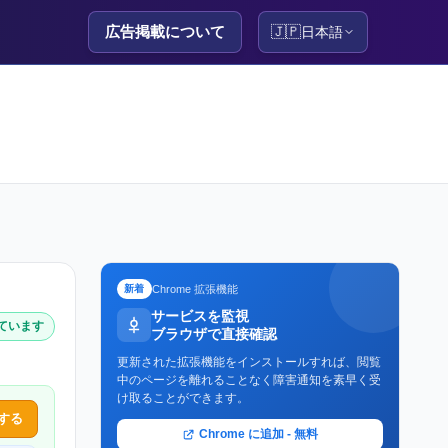
広告掲載について
🇯🇵
日本語
Chrome 拡張機能
新着
サービスを監視
しています
ブラウザで直接確認
更新された拡張機能をインストールすれば、閲覧
中のページを離れることなく障害通知を素早く受
け取ることができます。
する
Chrome に追加 - 無料