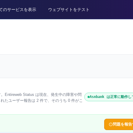
てのサービスを表示
ウェブサイトをテスト
。Entireweb Status は現在、発生中の障害や問
Asnbank は正常に動作
られたユーザー報告は 2 件で、そのうち 0 件がこ
問題を報告