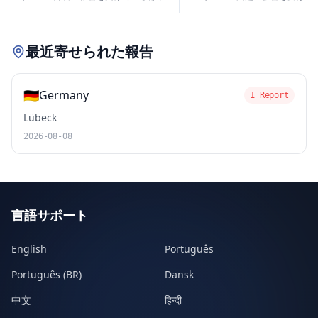
Leaflet
|
© OpenStreetMap contributors
最近寄せられた報告
🇩🇪
Germany
1 Report
Lübeck
2026-08-08
言語サポート
English
Português
Português (BR)
Dansk
中文
हिन्दी