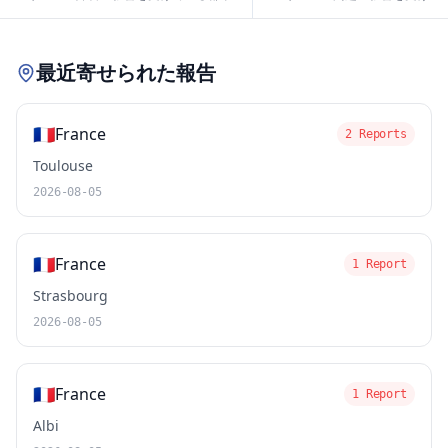
Leaflet
|
© OpenStreetMap contributors
最近寄せられた報告
🇫🇷
France
2 Reports
Toulouse
2026-08-05
🇫🇷
France
1 Report
Strasbourg
2026-08-05
🇫🇷
France
1 Report
Albi