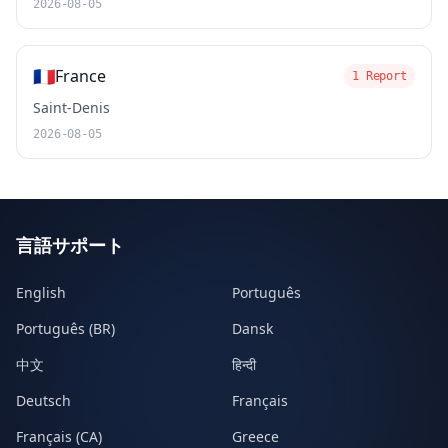
2026-08-05
🇫🇷
France
1 Report
Saint-Denis
2026-08-05
言語サポート
English
Português
Português (BR)
Dansk
中文
हिन्दी
Deutsch
Français
Français (CA)
Greece