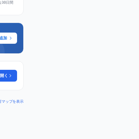
去30日間
に追加
開く
の障害マップを表示