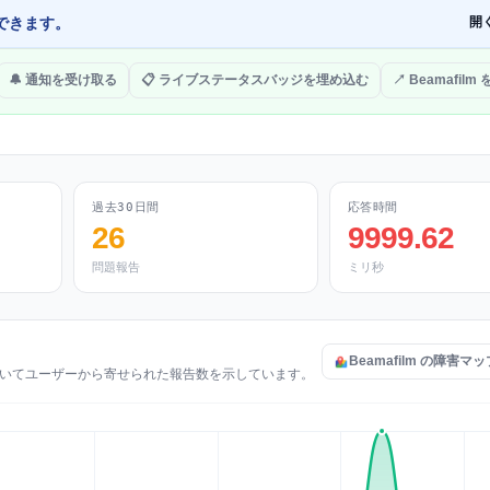
できます。
開
🔔 通知を受け取る
📋 ライブステータスバッジを埋め込む
↗ Beamafilm
過去30日間
応答時間
26
9999.62
問題報告
ミリ秒
Beamafilm の障害マ
害についてユーザーから寄せられた報告数を示しています。