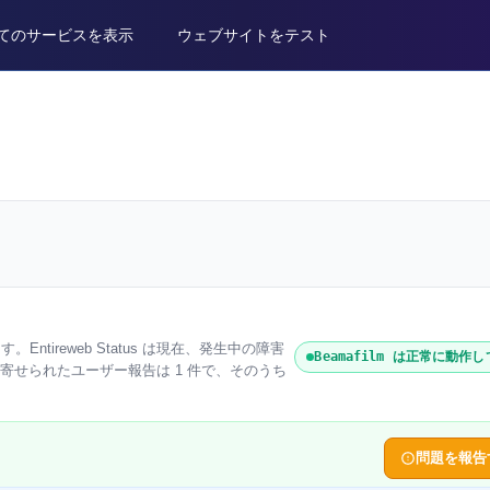
てのサービスを表示
ウェブサイトをテスト
ます。Entireweb Status は現在、発生中の障害
Beamafilm は正常に動作
 に寄せられたユーザー報告は 1 件で、そのうち
問題を報告