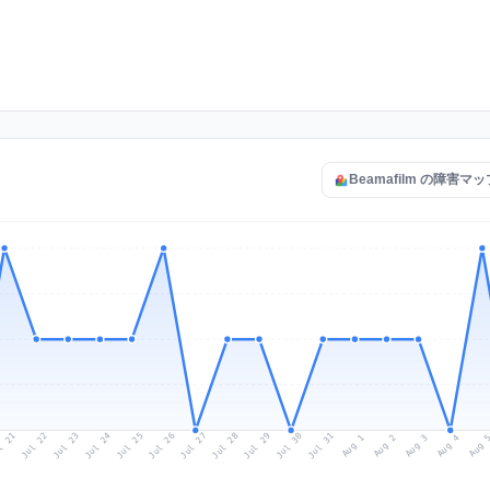
Beamafilm の障害マ
l 21
Jul 24
Jul 27
Jul 30
Jul 23
Jul 26
Jul 29
Jul 22
Jul 25
Jul 28
Jul 31
Aug 3
Aug 2
Aug 
Aug 1
Aug 4