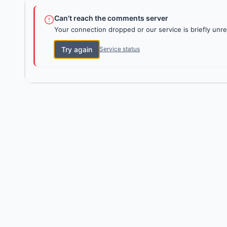
Can't reach the comments server
Your connection dropped or our service is briefly unre
Try again
Service status