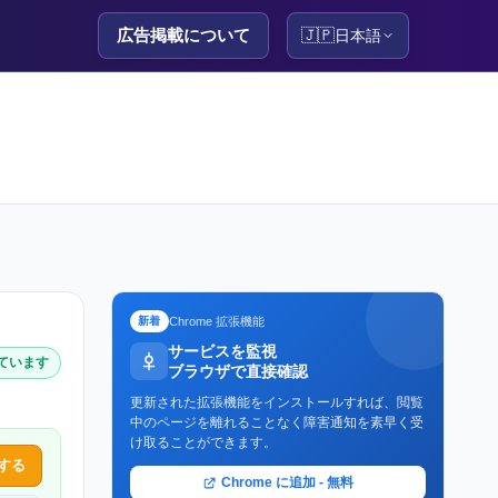
広告掲載について
🇯🇵
日本語
Chrome 拡張機能
新着
サービスを監視
しています
ブラウザで直接確認
更新された拡張機能をインストールすれば、閲覧
中のページを離れることなく障害通知を素早く受
け取ることができます。
する
Chrome に追加 - 無料