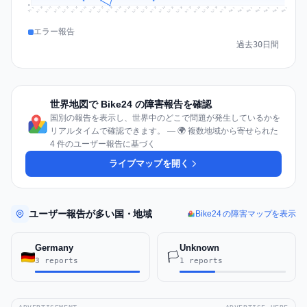
0
Jul 16
Jul 19
Jul 22
Jul 25
Jul 12
Jul 15
Jul 28
Jul 31
Jul 18
Jul 21
Jul 24
Jul 11
Jul 14
Jul 27
Jul 30
Jul 17
Jul 20
Jul 23
Jul 10
Jul 13
Jul 26
Jul 29
Aug 2
Aug 5
Aug 1
Aug 4
Jul 9
Aug 7
Aug 3
Aug 6
エラー報告
過去30日間
世界地図で Bike24 の障害報告を確認
国別の報告を表示し、世界中のどこで問題が発生しているかを
リアルタイムで確認できます。 — 🌍 複数地域から寄せられた
4 件のユーザー報告に基づく
ライブマップを開く
ユーザー報告が多い国・地域
Bike24 の障害マップを表示
Germany
Unknown
🏳️
3 reports
1 reports