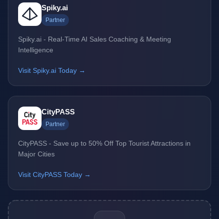
Spiky.ai
Partner
Spiky.ai - Real-Time AI Sales Coaching & Meeting
Intelligence
Visit Spiky.ai Today →
CityPASS
Partner
CityPASS - Save up to 50% Off Top Tourist Attractions in
Major Cities
Visit CityPASS Today →