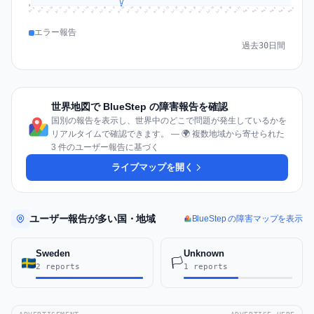
0
Jul 15
Jul 18
Jul 31
Jul 21
Jul 24
Jul 11
Jul 14
Jul 27
Jul 30
Jul 17
Jul 20
Jul 23
Jul 10
Jul 13
Jul 26
Jul 29
Jul 16
Jul 19
Jul 22
Jul 12
Jul 25
Jul 28
Aug 1
Aug 4
Jul 9
Aug 3
Jul 8
Aug 6
Aug 2
Aug 5
エラー報告
過去30日間
世界地図で BlueStep の障害報告を確認
国別の報告を表示し、世界中のどこで問題が発生しているかを
リアルタイムで確認できます。 — 🌍 複数地域から寄せられた
3 件のユーザー報告に基づく
ライブマップを開く
ユーザー報告が多い国・地域
BlueStep の障害マップを表示
Sweden
Unknown
🏳️
2 reports
1 reports