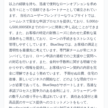
以上の経験を持ち、迅速で便利なローンオプションを求め
る方々にとって信頼できるパートナーとして確立されてい
ます。 当社のユーザーフレンドリーなウェブサイトでは、
シームレスで安全な申請プロセスを提供しており、5,000か
ら500,000SEKまでのローンに簡単に申し込むことができま
す。また、お客様の特定の財務ニーズに合わせた柔軟な返
済条件もご用意しており、ローンの手続きをストレスなく
管理しやすくしています。 BlueStepでは、お客様の満足と
透明性を最優先に考えています。専門家チームが常にスタ
ンバイしており、ローン申請の過程でのご支援やご質問へ
の対応を行います。また、金利や手数料に関する明確で分
かりやすい情報を提供し、お客様がローン契約の内容を完
全に理解できるよう努めています。 予期せぬ出費、住宅の
改修、新しいビジネスの開始など、どのような理由でロー
ンが必要であっても、BlueStepがサポートします。迅速な
承認プロセスと競争力のある金利により、スウェーデン中
の数千人の借り手から選ばれています。 責任ある貸付と最
高品質のサービス提供へのコミットメントをもって、