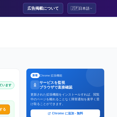
広告掲載について
🇯🇵
日本語
Chrome 拡張機能
新着
サービスを監視
しています
ブラウザで直接確認
更新された拡張機能をインストールすれば、閲覧
中のページを離れることなく障害通知を素早く受
け取ることができます。
する
Chrome に追加 - 無料