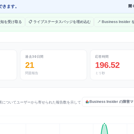
できます。
開
 通知を受け取る
📋 ライブステータスバッジを埋め込む
↗ Business Insider
過去30日間
応答時間
21
196.52
問題報告
ミリ秒
Business Insider の
ス問題や障害についてユーザーから寄せられた報告数を示して