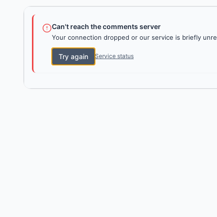
Can't reach the comments server
Your connection dropped or our service is briefly unre
Try again
Service status