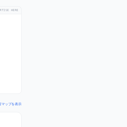
RTISE HERE
r の障害マップを表示