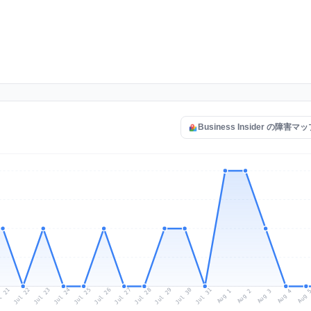
Business Insider の障害
l 21
Jul 24
Jul 27
Jul 30
Jul 23
Jul 26
Jul 29
Jul 22
Jul 25
Jul 28
Jul 31
Aug 3
Aug 2
Aug 
Aug 1
Aug 4