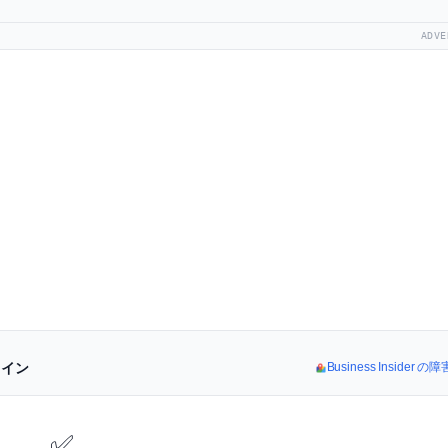
ADVE
ライン
Business Inside
✅