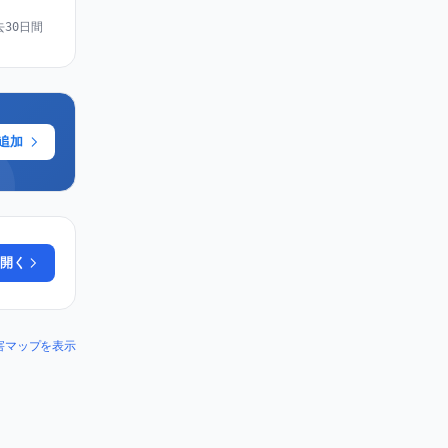
去30日間
に追加
開く
r の障害マップを表示