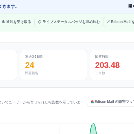
できます。
開
🔔 通知を受け取る
📋 ライブステータスバッジを埋め込む
↗ Edison Mail
過去30日間
応答時間
24
203.48
問題報告
ミリ秒
Edison Mail の障害
障害についてユーザーから寄せられた報告数を示していま