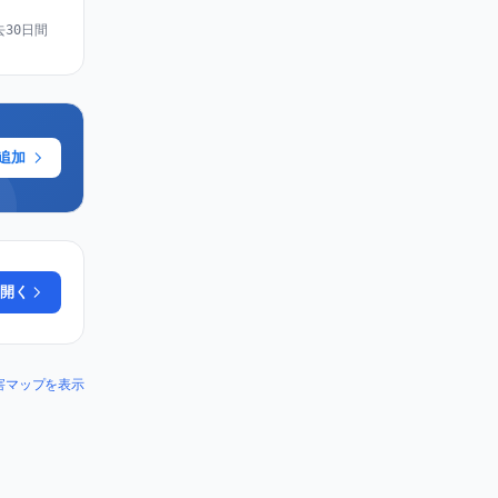
去30日間
に追加
開く
 の障害マップを表示