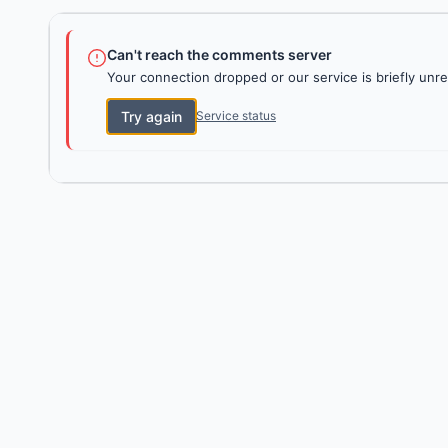
Can't reach the comments server
Your connection dropped or our service is briefly unre
Try again
Service status