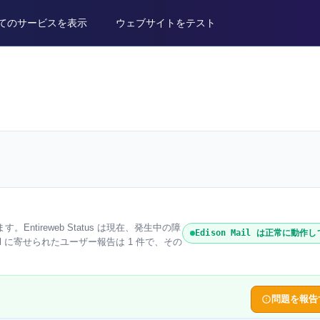
てのサービスを表示
ウェブサイトをテスト
います。Entireweb Status は現在、発生中の障
Edison Mail は正常に動作
il に寄せられたユーザー報告は 1 件で、その
問題を報告