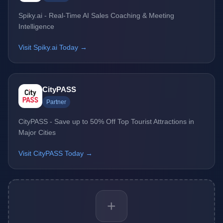
Spiky.ai - Real-Time AI Sales Coaching & Meeting
Intelligence
Visit Spiky.ai Today →
CityPASS
Partner
CityPASS - Save up to 50% Off Top Tourist Attractions in
Major Cities
Visit CityPASS Today →
+