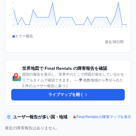
3
2
2
1
0
Jul 17
Jul 20
Jul 23
Jul 10
Jul 26
Jul 13
Jul 16
Jul 29
Jul 19
Jul 22
Jul 25
Jul 12
Jul 15
Jul 28
Jul 31
Jul 18
Jul 21
Jul 24
Jul 11
Jul 14
Jul 27
Jul 30
Aug 3
Aug 6
Aug 2
Aug 5
Aug 8
Aug 1
Aug 4
Aug 7
エラー報告
過去30日間
世界地図で Final Rentals の障害報告を確認
国別の報告を表示し、世界中のどこで問題が発生しているかを
リアルタイムで確認できます。 — 🌍 複数地域から寄せられた
0 件のユーザー報告に基づく
ライブマップを開く
ユーザー報告が多い国・地域
Final Rentals の障害マップを表示
最近の障害報告はありません。