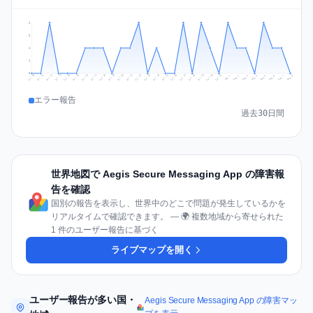
2
2
1
1
0
Jul 17
Jul 20
Jul 23
Jul 10
Jul 26
Jul 13
Jul 16
Jul 29
Jul 19
Jul 22
Jul 25
Jul 12
Jul 15
Jul 28
Jul 31
Jul 18
Jul 21
Jul 24
Jul 11
Jul 14
Jul 27
Jul 30
Aug 3
Aug 6
Aug 2
Aug 5
Aug 8
Aug 1
Aug 4
Aug 7
エラー報告
過去30日間
世界地図で Aegis Secure Messaging App の障害報
告を確認
国別の報告を表示し、世界中のどこで問題が発生しているかを
リアルタイムで確認できます。 — 🌍 複数地域から寄せられた
1 件のユーザー報告に基づく
ライブマップを開く
ユーザー報告が多い国・
Aegis Secure Messaging App の障害マッ