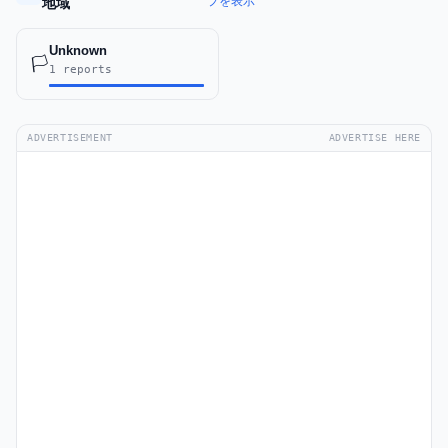
プを表示
地域
Unknown
🏳️
1 reports
ADVERTISEMENT
ADVERTISE HERE