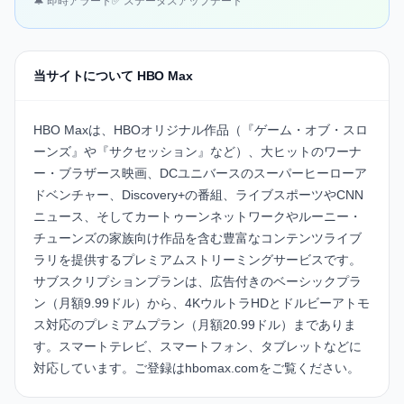
🔔 即時アラート
✅ ステータスアップデート
当サイトについて HBO Max
HBO Maxは、HBOオリジナル作品（『ゲーム・オブ・スロ
ーンズ』や『サクセッション』など）、大ヒットのワーナ
ー・ブラザース映画、DCユニバースのスーパーヒーローア
ドベンチャー、Discovery+の番組、ライブスポーツやCNN
ニュース、そしてカートゥーンネットワークやルーニー・
チューンズの家族向け作品を含む豊富なコンテンツライブ
ラリを提供するプレミアムストリーミングサービスです。
サブスクリプションプランは、広告付きのベーシックプラ
ン（月額9.99ドル）から、4KウルトラHDとドルビーアトモ
ス対応のプレミアムプラン（月額20.99ドル）までありま
す。スマートテレビ、スマートフォン、タブレットなどに
対応しています。ご登録は
hbomax.com
をご覧ください。