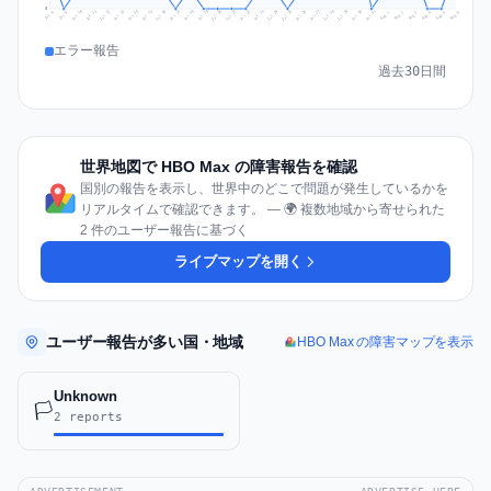
0
Jul 15
Jul 18
Jul 31
Jul 21
Jul 24
Jul 11
Jul 14
Jul 27
Jul 30
Jul 17
Jul 20
Jul 23
Jul 10
Jul 13
Jul 26
Jul 29
Jul 16
Jul 19
Jul 22
Jul 12
Jul 25
Jul 28
Aug 1
Aug 4
Jul 9
Aug 3
Jul 8
Aug 6
Aug 2
Aug 5
エラー報告
過去30日間
世界地図で HBO Max の障害報告を確認
国別の報告を表示し、世界中のどこで問題が発生しているかを
リアルタイムで確認できます。 — 🌍 複数地域から寄せられた
2 件のユーザー報告に基づく
ライブマップを開く
ユーザー報告が多い国・地域
HBO Max の障害マップを表示
Unknown
🏳️
2 reports