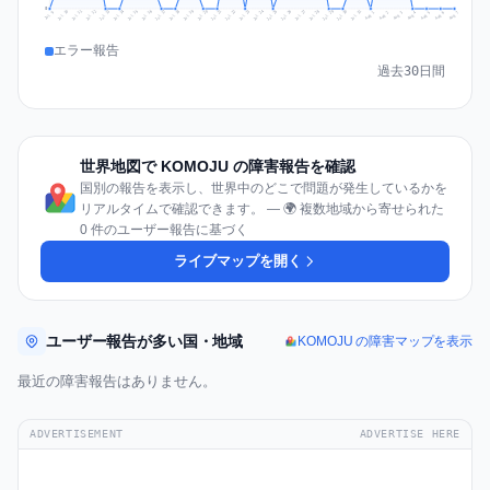
0
Jul 16
Jul 19
Jul 22
Jul 25
Jul 12
Jul 15
Jul 28
Jul 31
Jul 18
Jul 21
Jul 24
Jul 11
Jul 14
Jul 27
Jul 30
Jul 17
Jul 20
Jul 23
Jul 10
Jul 13
Jul 26
Jul 29
Aug 2
Aug 5
Aug 1
Aug 4
Jul 9
Aug 7
Aug 3
Aug 6
エラー報告
過去30日間
世界地図で KOMOJU の障害報告を確認
国別の報告を表示し、世界中のどこで問題が発生しているかを
リアルタイムで確認できます。 — 🌍 複数地域から寄せられた
0 件のユーザー報告に基づく
ライブマップを開く
ユーザー報告が多い国・地域
KOMOJU の障害マップを表示
最近の障害報告はありません。
ADVERTISEMENT
ADVERTISE HERE