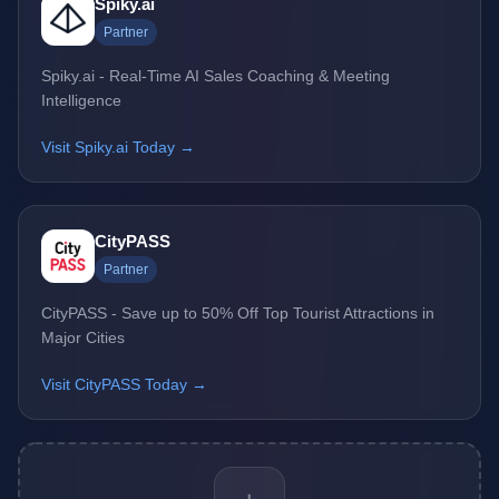
Spiky.ai
Partner
Spiky.ai - Real-Time AI Sales Coaching & Meeting
Intelligence
Visit Spiky.ai Today →
CityPASS
Partner
CityPASS - Save up to 50% Off Top Tourist Attractions in
Major Cities
Visit CityPASS Today →