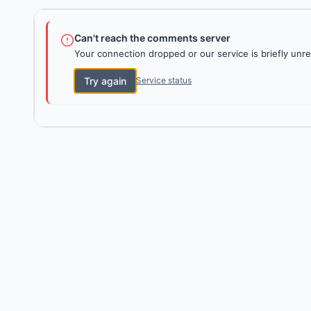
Can't reach the comments server
Your connection dropped or our service is briefly unre
Try again
Service status