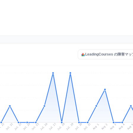
LeadingCourses の障害
l 21
Jul 24
Jul 27
Jul 30
Jul 23
Jul 26
Jul 29
Jul 22
Jul 25
Jul 28
Jul 31
Aug 3
Aug 2
Aug 
Aug 1
Aug 4