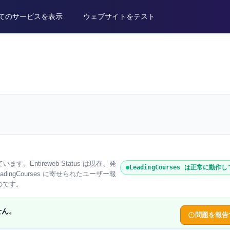
てのサービスを表示
ウェブサイトをテスト
ています。Entireweb Status は現在、発
LeadingCourses は正常に動作
ingCourses に寄せられたユーザー報
のです。
せん。
問題を報告