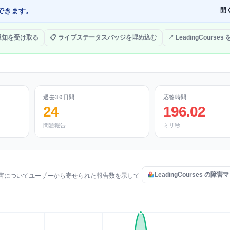
できます。
開
 通知を受け取る
📋 ライブステータスバッジを埋め込む
↗ LeadingCourses
過去30日間
応答時間
24
196.02
問題報告
ミリ秒
LeadingCourses の障
問題や障害についてユーザーから寄せられた報告数を示して