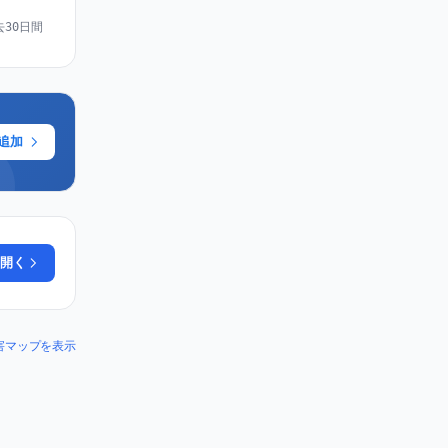
去30日間
に追加
開く
 の障害マップを表示