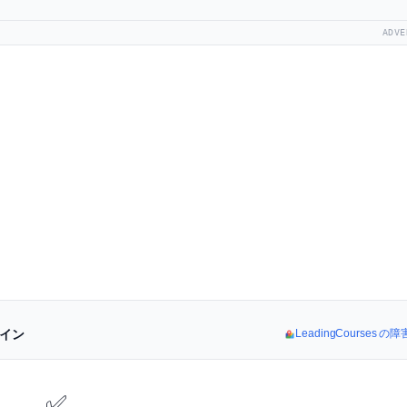
ADVE
ライン
LeadingCourses
✅