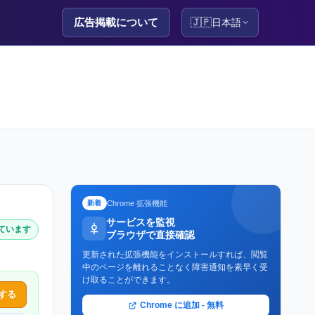
広告掲載について
🇯🇵
日本語
Chrome 拡張機能
新着
サービスを監視
しています
ブラウザで直接確認
更新された拡張機能をインストールすれば、閲覧
中のページを離れることなく障害通知を素早く受
け取ることができます。
する
Chrome に追加 - 無料