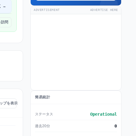
く →
ADVERTISEMENT
ADVERTISE HERE
 を訪問
簡易統計
害マップを表示
Operational
ステータス
0
過去20分