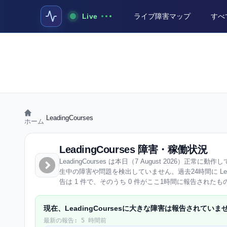
Live
ライブ障害マップ
すべ
›
LeadingCourses
ホーム
LeadingCourses 障害・稼働状況
LeadingCourses は本日（7 August 2026）正常に動作し
生中の障害や問題を検出していません。過去24時間に Lead
告は 1 件で、そのうち 0 件がここ1時間に報告されたも
現在、LeadingCoursesに大きな障害は報告されていま
最新の報告: 5 時間前