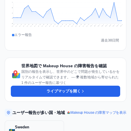
7
5
4
2
0
Jul 18
Jul 21
Jul 24
Jul 11
Jul 27
Jul 14
Jul 17
Jul 30
Jul 20
Jul 23
Jul 26
Jul 13
Jul 16
Jul 29
Jul 19
Jul 22
Jul 25
Jul 12
Jul 15
Jul 28
Jul 31
Aug 4
Aug 7
Aug 3
Aug 6
Aug 9
Aug 2
Aug 5
Aug 8
Aug 1
エラー報告
過去30日間
世界地図で Makeup House の障害報告を確認
国別の報告を表示し、世界中のどこで問題が発生しているかを
リアルタイムで確認できます。 — 🌍 複数地域から寄せられた
1 件のユーザー報告に基づく
ライブマップを開く
ユーザー報告が多い国・地域
Makeup House の障害マップを表示
Sweden