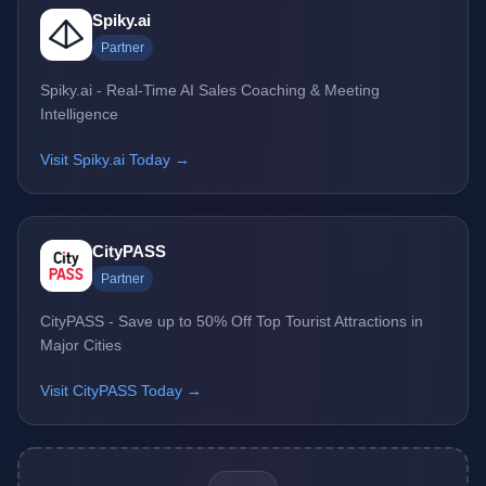
Spiky.ai
Partner
Spiky.ai - Real-Time AI Sales Coaching & Meeting
Intelligence
Visit Spiky.ai Today →
CityPASS
Partner
CityPASS - Save up to 50% Off Top Tourist Attractions in
Major Cities
Visit CityPASS Today →