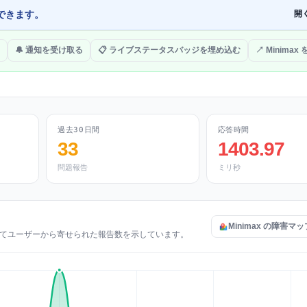
できます。
開
🔔 通知を受け取る
📋 ライブステータスバッジを埋め込む
↗ Minimax
過去30日間
応答時間
33
1403.97
問題報告
ミリ秒
Minimax の障害マ
についてユーザーから寄せられた報告数を示しています。