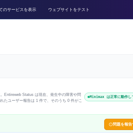
てのサービスを表示
ウェブサイトをテスト
。Entireweb Status は現在、発生中の障害や問
Minimax は正常に動作
られたユーザー報告は 1 件で、そのうち 0 件がこ
問題を報告