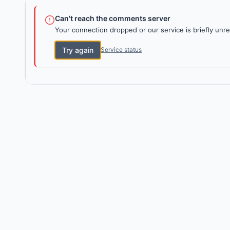
Can't reach the comments server
Your connection dropped or our service is briefly unre
Try again
Service status