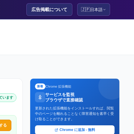
広告掲載について
🇯🇵
日本語
Chrome 拡張機能
新着
サービスを監視
しています
ブラウザで直接確認
更新された拡張機能をインストールすれば、閲覧
中のページを離れることなく障害通知を素早く受
け取ることができます。
する
Chrome に追加 - 無料