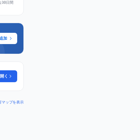
去30日間
に追加
開く
の障害マップを表示