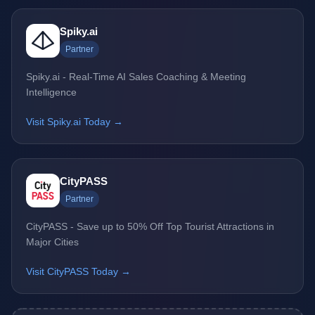
Spiky.ai
Partner
Spiky.ai - Real-Time AI Sales Coaching & Meeting
Intelligence
Visit Spiky.ai Today →
CityPASS
Partner
CityPASS - Save up to 50% Off Top Tourist Attractions in
Major Cities
Visit CityPASS Today →