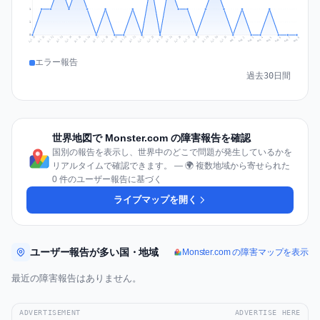
1
1
0
Jul 17
Jul 20
Jul 23
Jul 10
Jul 26
Jul 13
Jul 16
Jul 29
Jul 19
Jul 22
Jul 25
Jul 12
Jul 15
Jul 28
Jul 31
Jul 18
Jul 21
Jul 24
Jul 11
Jul 14
Jul 27
Jul 30
Aug 3
Aug 6
Aug 2
Aug 5
Aug 8
Aug 1
Aug 4
Aug 7
エラー報告
過去30日間
世界地図で Monster.com の障害報告を確認
国別の報告を表示し、世界中のどこで問題が発生しているかを
リアルタイムで確認できます。 — 🌍 複数地域から寄せられた
0 件のユーザー報告に基づく
ライブマップを開く
ユーザー報告が多い国・地域
Monster.com の障害マップを表示
最近の障害報告はありません。
ADVERTISEMENT
ADVERTISE HERE