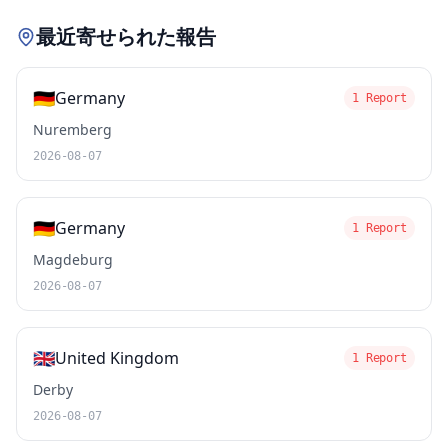
最近寄せられた報告
🇩🇪
Germany
1 Report
Nuremberg
2026-08-07
🇩🇪
Germany
1 Report
Magdeburg
2026-08-07
🇬🇧
United Kingdom
1 Report
Derby
2026-08-07