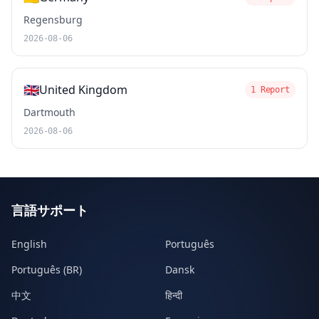
Regensburg
2026-08-06
🇬🇧
United Kingdom
1 Report
Dartmouth
2026-08-06
言語サポート
English
Português
Português (BR)
Dansk
中文
हिन्दी