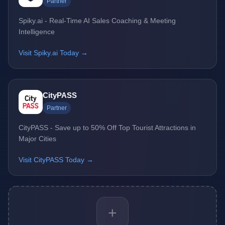
Partner
Spiky.ai - Real-Time AI Sales Coaching & Meeting
Intelligence
Visit Spiky.ai Today →
CityPASS
Partner
CityPASS - Save up to 50% Off Top Tourist Attractions in
Major Cities
Visit CityPASS Today →
+