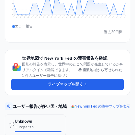
1
1
0
Jul 16
Jul 19
Jul 22
Jul 25
Jul 12
Jul 15
Jul 28
Jul 31
Jul 18
Jul 21
Jul 24
Jul 11
Jul 14
Jul 27
Jul 30
Jul 17
Jul 20
Jul 23
Jul 10
Jul 13
Jul 26
Jul 29
Aug 2
Aug 5
Aug 1
Aug 4
Jul 9
Aug 7
Aug 3
Aug 6
エラー報告
過去30日間
世界地図で New York Fed の障害報告を確認
国別の報告を表示し、世界中のどこで問題が発生しているかを
リアルタイムで確認できます。 — 🌍 複数地域から寄せられた
1 件のユーザー報告に基づく
ライブマップを開く
ユーザー報告が多い国・地域
New York Fed の障害マップを表示
Unknown
🏳️
1 reports