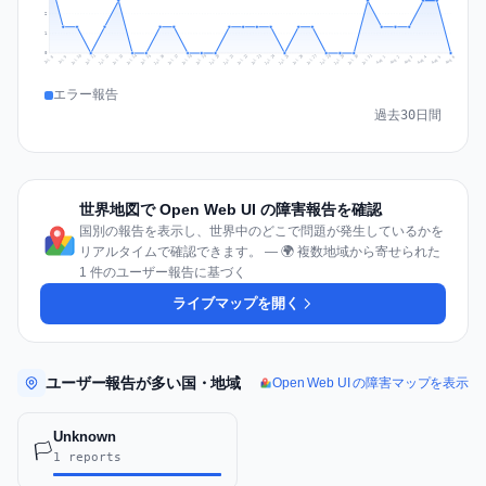
2
1
0
Jul 15
Jul 18
Jul 31
Jul 21
Jul 24
Jul 11
Jul 14
Jul 27
Jul 30
Jul 17
Jul 20
Jul 23
Jul 10
Jul 13
Jul 26
Jul 29
Jul 16
Jul 19
Jul 22
Jul 12
Jul 25
Jul 28
Aug 1
Aug 4
Jul 9
Aug 3
Jul 8
Aug 6
Aug 2
Aug 5
エラー報告
過去30日間
世界地図で Open Web UI の障害報告を確認
国別の報告を表示し、世界中のどこで問題が発生しているかを
リアルタイムで確認できます。 — 🌍 複数地域から寄せられた
1 件のユーザー報告に基づく
ライブマップを開く
ユーザー報告が多い国・地域
Open Web UI の障害マップを表示
Unknown
🏳️
1 reports