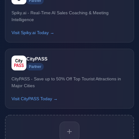
Partner
Spiky.ai - Real-Time AI Sales Coaching & Meeting
Intelligence
Visit Spiky.ai Today →
CityPASS
Partner
CityPASS - Save up to 50% Off Top Tourist Attractions in
Major Cities
Visit CityPASS Today →
+