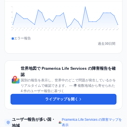
7
5
4
2
0
Jul 18
Jul 21
Jul 24
Jul 11
Jul 27
Jul 14
Jul 17
Jul 30
Jul 20
Jul 23
Jul 26
Jul 13
Jul 16
Jul 29
Jul 19
Jul 22
Jul 25
Jul 12
Jul 15
Jul 28
Jul 31
Aug 4
Aug 7
Aug 3
Aug 6
Aug 9
Aug 2
Aug 5
Aug 8
Aug 1
エラー報告
過去30日間
世界地図で Pramerica Life Services の障害報告を確
認
国別の報告を表示し、世界中のどこで問題が発生しているかを
リアルタイムで確認できます。 — 🌍 複数地域から寄せられた
4 件のユーザー報告に基づく
ライブマップを開く
ユーザー報告が多い国・
Pramerica Life Services の障害マップを
表示
地域