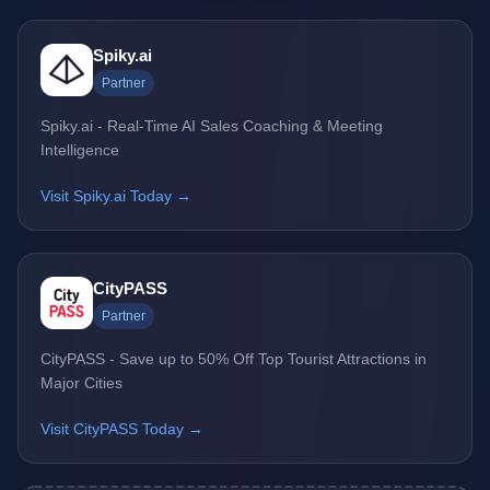
Spiky.ai
Partner
Spiky.ai - Real-Time AI Sales Coaching & Meeting
Intelligence
Visit Spiky.ai Today →
CityPASS
Partner
CityPASS - Save up to 50% Off Top Tourist Attractions in
Major Cities
Visit CityPASS Today →