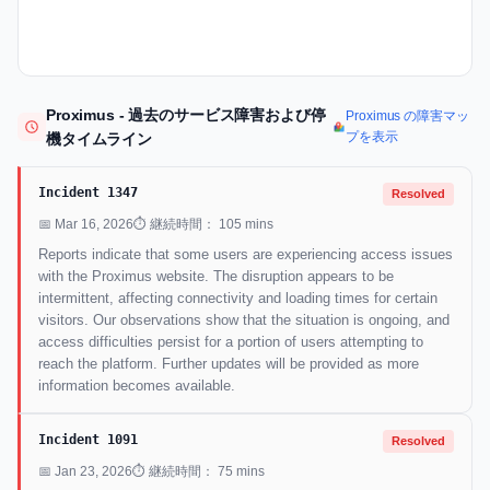
Proximus - 過去のサービス障害および停
Proximus の障害マッ
プを表示
機タイムライン
Incident 1347
Resolved
📅 Mar 16, 2026
⏱ 継続時間： 105 mins
Reports indicate that some users are experiencing access issues
with the Proximus website. The disruption appears to be
intermittent, affecting connectivity and loading times for certain
visitors. Our observations show that the situation is ongoing, and
access difficulties persist for a portion of users attempting to
reach the platform. Further updates will be provided as more
information becomes available.
Incident 1091
Resolved
📅 Jan 23, 2026
⏱ 継続時間： 75 mins