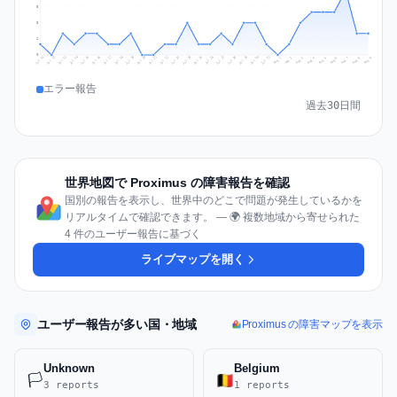
5
3
2
0
Jul 18
Jul 21
Jul 24
Jul 11
Jul 27
Jul 14
Jul 17
Jul 30
Jul 20
Jul 23
Jul 26
Jul 13
Jul 16
Jul 29
Jul 19
Jul 22
Jul 25
Jul 12
Jul 15
Jul 28
Jul 31
Aug 4
Aug 7
Aug 3
Aug 6
Aug 9
Aug 2
Aug 5
Aug 8
Aug 1
エラー報告
過去30日間
世界地図で Proximus の障害報告を確認
国別の報告を表示し、世界中のどこで問題が発生しているかを
リアルタイムで確認できます。 — 🌍 複数地域から寄せられた
4 件のユーザー報告に基づく
ライブマップを開く
ユーザー報告が多い国・地域
Proximus の障害マップを表示
Unknown
Belgium
🏳️
3 reports
1 reports