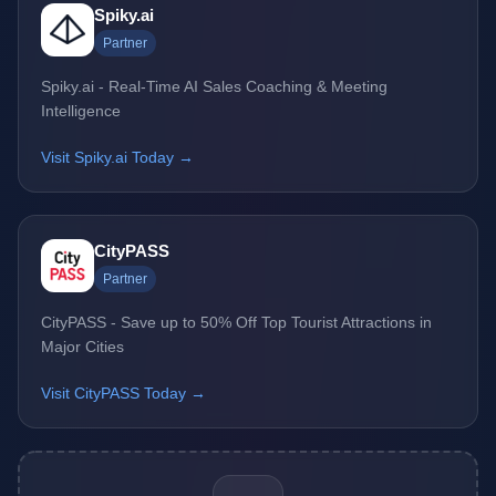
Spiky.ai
Partner
Spiky.ai - Real-Time AI Sales Coaching & Meeting
Intelligence
Visit Spiky.ai Today →
CityPASS
Partner
CityPASS - Save up to 50% Off Top Tourist Attractions in
Major Cities
Visit CityPASS Today →