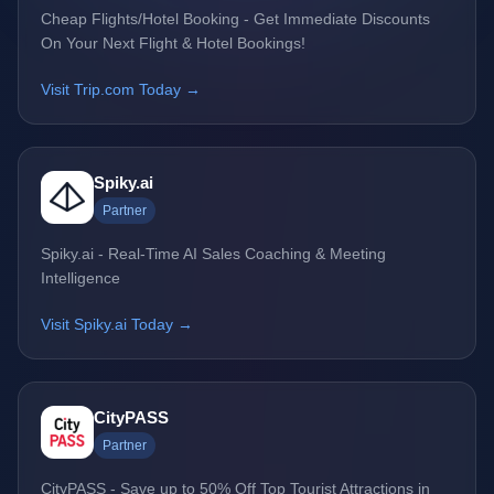
Cheap Flights/Hotel Booking - Get Immediate Discounts
On Your Next Flight & Hotel Bookings!
Visit Trip.com Today →
Spiky.ai
Partner
Spiky.ai - Real-Time AI Sales Coaching & Meeting
Intelligence
Visit Spiky.ai Today →
CityPASS
Partner
CityPASS - Save up to 50% Off Top Tourist Attractions in