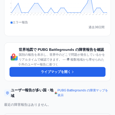
2
1
0
Jul 16
Jul 19
Jul 22
Jul 25
Jul 12
Jul 15
Jul 28
Jul 31
Jul 18
Jul 21
Jul 24
Jul 11
Jul 14
Jul 27
Jul 30
Jul 17
Jul 20
Jul 23
Jul 10
Jul 13
Jul 26
Jul 29
Aug 2
Aug 5
Aug 1
Aug 4
Jul 9
Aug 7
Aug 3
Aug 6
エラー報告
過去30日間
世界地図で PUBG Battlegrounds の障害報告を確認
国別の報告を表示し、世界中のどこで問題が発生しているかを
リアルタイムで確認できます。 — 🌍 複数地域から寄せられた
0 件のユーザー報告に基づく
ライブマップを開く
ユーザー報告が多い国・地
PUBG Battlegrounds の障害マップを
表示
域
最近の障害報告はありません。