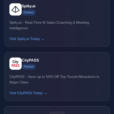
Spiky.ai
Partner
Spiky.ai - Real-Time AI Sales Coaching & Meeting
Intelligence
Visit Spiky.ai Today →
CityPASS
Partner
CityPASS - Save up to 50% Off Top Tourist Attractions in
Major Cities
Visit CityPASS Today →