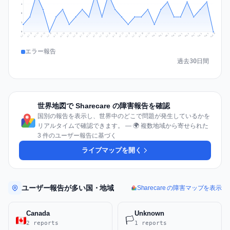
4
3
1
0
Jul 19
Jul 22
Jul 25
Jul 12
Jul 28
Aug 10
Jul 15
Jul 18
Jul 31
Jul 21
Jul 24
Jul 27
Jul 14
Jul 17
Jul 30
Jul 20
Jul 23
Jul 26
Jul 13
Jul 16
Jul 29
Aug 5
Aug 8
Aug 1
Aug 4
Aug 7
Aug 3
Aug 6
Aug 9
Aug 2
エラー報告
過去30日間
世界地図で Sharecare の障害報告を確認
国別の報告を表示し、世界中のどこで問題が発生しているかを
リアルタイムで確認できます。 — 🌍 複数地域から寄せられた
3 件のユーザー報告に基づく
ライブマップを開く
ユーザー報告が多い国・地域
Sharecare の障害マップを表示
Canada
Unknown
🏳️
2 reports
1 reports