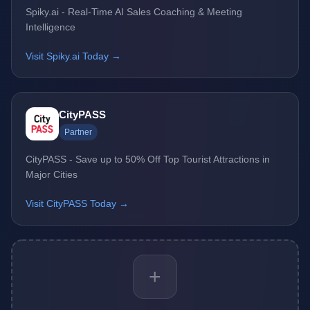
Spiky.ai - Real-Time AI Sales Coaching & Meeting
Intelligence
Visit Spiky.ai Today →
CityPASS
Partner
CityPASS - Save up to 50% Off Top Tourist Attractions in
Major Cities
Visit CityPASS Today →
+