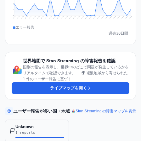
2
1
0
Jul 17
Jul 20
Jul 23
Jul 10
Jul 26
Jul 13
Jul 16
Jul 29
Jul 19
Jul 22
Jul 25
Jul 12
Jul 15
Jul 28
Jul 31
Jul 18
Jul 21
Jul 24
Jul 11
Jul 14
Jul 27
Jul 30
Aug 3
Aug 6
Aug 2
Aug 5
Aug 8
Aug 1
Aug 4
Aug 7
エラー報告
過去30日間
世界地図で Stan Streaming の障害報告を確認
国別の報告を表示し、世界中のどこで問題が発生しているかを
リアルタイムで確認できます。 — 🌍 複数地域から寄せられた
1 件のユーザー報告に基づく
ライブマップを開く
ユーザー報告が多い国・地域
Stan Streaming の障害マップを表示
Unknown
🏳️
1 reports