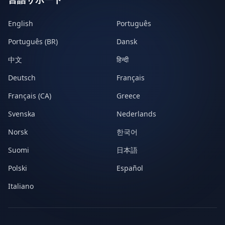
English
Português
Português (BR)
Dansk
中文
हिन्दी
Deutsch
Français
Français (CA)
Greece
Svenska
Nederlands
Norsk
한국어
Suomi
日本語
Polski
Español
Italiano