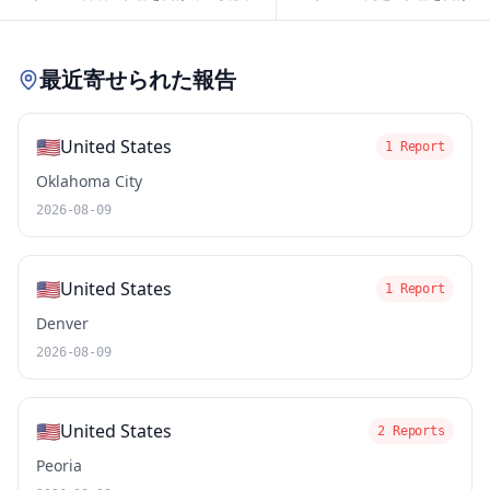
Leaflet
|
© OpenStreetMap contributors
最近寄せられた報告
🇺🇸
United States
1 Report
Oklahoma City
2026-08-09
🇺🇸
United States
1 Report
Denver
2026-08-09
🇺🇸
United States
2 Reports
Peoria