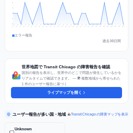
2
2
1
1
0
Jul 18
Jul 21
Jul 24
Jul 11
Jul 27
Jul 14
Jul 17
Jul 30
Jul 20
Jul 23
Jul 26
Jul 13
Jul 16
Jul 29
Jul 19
Jul 22
Jul 25
Jul 12
Jul 15
Jul 28
Jul 31
Aug 4
Aug 7
Aug 3
Aug 6
Aug 9
Aug 2
Aug 5
Aug 8
Aug 1
エラー報告
過去30日間
世界地図で Transit Chicago の障害報告を確認
国別の報告を表示し、世界中のどこで問題が発生しているかを
リアルタイムで確認できます。 — 🌍 複数地域から寄せられた
1 件のユーザー報告に基づく
ライブマップを開く
ユーザー報告が多い国・地域
Transit Chicago の障害マップを表示
Unknown
🏳️