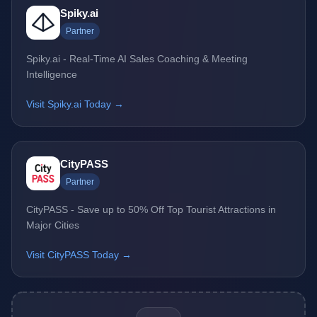
Spiky.ai
Partner
Spiky.ai - Real-Time AI Sales Coaching & Meeting
Intelligence
Visit Spiky.ai Today →
CityPASS
Partner
CityPASS - Save up to 50% Off Top Tourist Attractions in
Major Cities
Visit CityPASS Today →