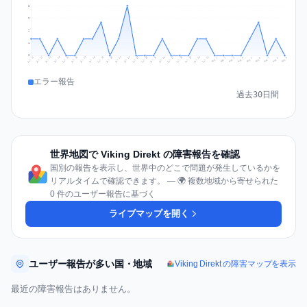
3
2
2
1
0
Jul 18
Jul 21
Jul 24
Jul 11
Jul 27
Jul 14
Jul 17
Jul 30
Jul 20
Jul 23
Jul 26
Jul 13
Jul 16
Jul 29
Jul 19
Jul 22
Jul 25
Jul 12
Jul 15
Jul 28
Jul 31
Aug 4
Aug 7
Aug 3
Aug 6
Aug 9
Aug 2
Aug 5
Aug 8
Aug 1
エラー報告
過去30日間
世界地図で Viking Direkt の障害報告を確認
国別の報告を表示し、世界中のどこで問題が発生しているかを
リアルタイムで確認できます。 — 🌍 複数地域から寄せられた
0 件のユーザー報告に基づく
ライブマップを開く
ユーザー報告が多い国・地域
Viking Direkt の障害マップを表示
最近の障害報告はありません。