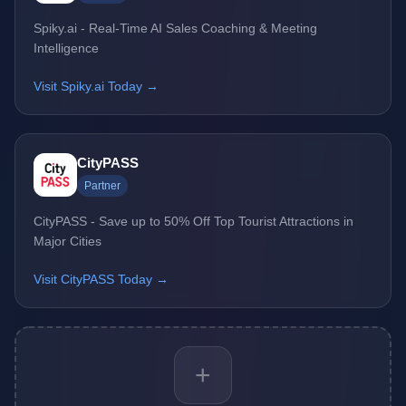
Spiky.ai - Real-Time AI Sales Coaching & Meeting
Intelligence
Visit Spiky.ai Today →
CityPASS
Partner
CityPASS - Save up to 50% Off Top Tourist Attractions in
Major Cities
Visit CityPASS Today →
+