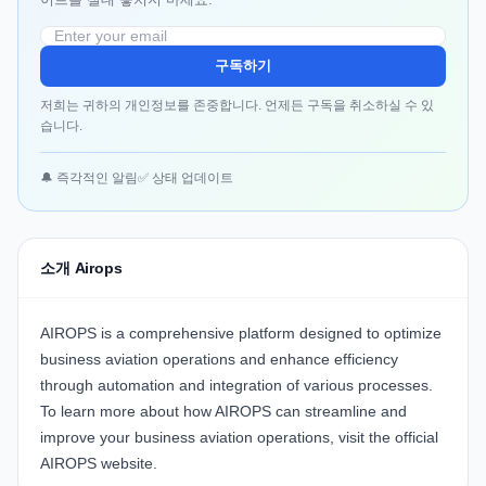
구독하기
저희는 귀하의 개인정보를 존중합니다. 언제든 구독을 취소하실 수 있
습니다.
🔔 즉각적인 알림
✅ 상태 업데이트
소개 Airops
AIROPS
is a comprehensive platform designed to optimize
business aviation operations and enhance efficiency
through automation and integration of various processes.
To learn more about how AIROPS can streamline and
improve your business aviation operations, visit the official
AIROPS website
.