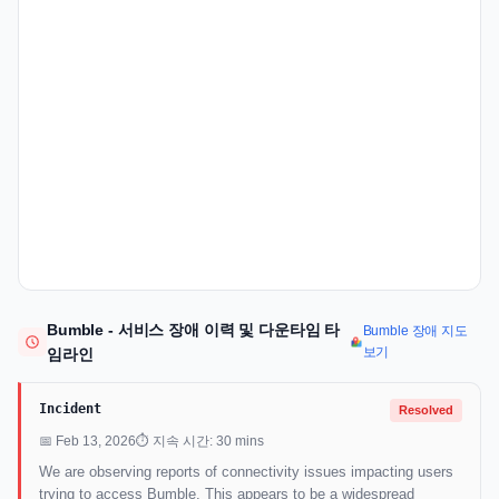
Bumble - 서비스 장애 이력 및 다운타임 타
Bumble 장애 지도
보기
임라인
Incident
Resolved
📅 Feb 13, 2026
⏱ 지속 시간: 30 mins
We are observing reports of connectivity issues impacting users
trying to access Bumble. This appears to be a widespread