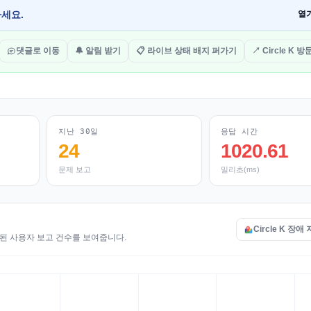
하세요.
열
댓글로 이동
🔔 알림 받기
📋 라이브 상태 배지 퍼가기
↗ Circle K 
지난 30일
응답 시간
24
1020.61
문제 보고
밀리초(ms)
Circle K 장애
접수된 사용자 보고 건수를 보여줍니다.