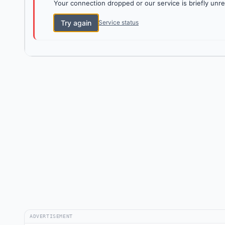
Your connection dropped or our service is briefly unre
Try again
Service status
ADVERTISEMENT