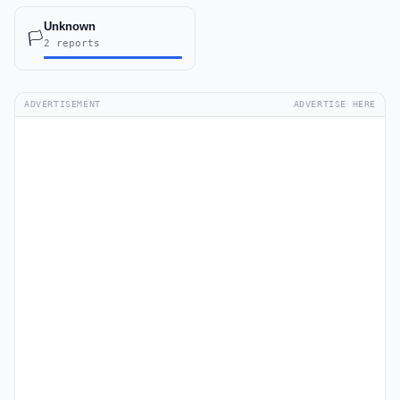
Unknown
🏳️
2 reports
ADVERTISEMENT
ADVERTISE HERE