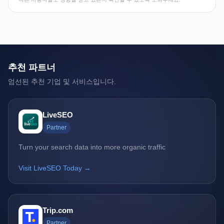
추천 파트너
엄선된 추천 기업 및 서비스입니다.
LiveSEO
Partner
Turn your search data into more organic traffic
Visit LiveSEO Today →
Trip.com
Partner