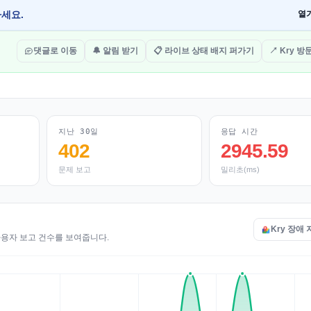
하세요.
열
댓글로 이동
🔔 알림 받기
📋 라이브 상태 배지 퍼가기
↗ Kry 
지난 30일
응답 시간
402
2945.59
문제 보고
밀리초(ms)
Kry 장애
 사용자 보고 건수를 보여줍니다.