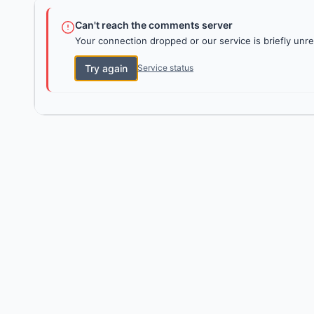
Can't reach the comments server
Your connection dropped or our service is briefly unre
Try again
Service status