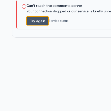
Can't reach the comments server
Your connection dropped or our service is briefly unre
Try again
Service status